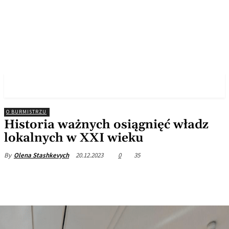
✓ POZNAN ✗
O BURMISTRZU
Historia ważnych osiągnięć władz
lokalnych w XXI wieku
20.12.2023
0
35
By
Olena Stashkevych