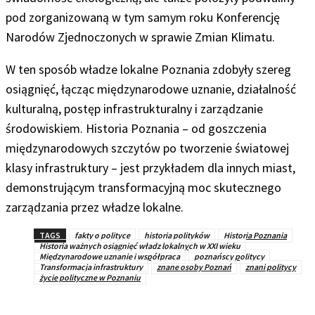
pod zorganizowaną w tym samym roku Konferencję
Narodów Zjednoczonych w sprawie Zmian Klimatu.
W ten sposób władze lokalne Poznania zdobyły szereg
osiągnięć, łącząc międzynarodowe uznanie, działalność
kulturalną, postęp infrastrukturalny i zarządzanie
środowiskiem. Historia Poznania – od goszczenia
międzynarodowych szczytów po tworzenie światowej
klasy infrastruktury – jest przykładem dla innych miast,
demonstrującym transformacyjną moc skutecznego
zarządzania przez władze lokalne.
TAGS
fakty o polityce
historia polityków
Historia Poznania
Historia ważnych osiągnięć władz lokalnych w XXI wieku
Międzynarodowe uznanie i współpraca
poznańscy politycy
Transformacja infrastruktury
znane osoby Poznań
znani politycy
życie polityczne w Poznaniu