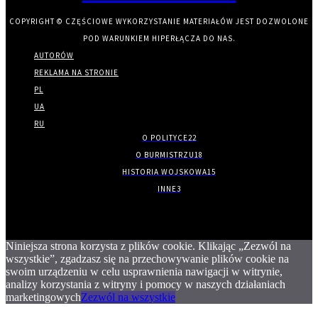
COPYRIGHT © CZĘŚCIOWE WYKORZYSTANIE MATERIAŁÓW JEST DOZWOLONE
POD WARUNKIEM HIPERŁĄCZA DO NAS.
AUTORÓW
REKLAMA NA STRONIE
PL
UA
RU
O POLITYCE
22
O BURMISTRZU
18
HISTORIA WOJSKOWA
15
INNE
3
Niniejsza strona korzysta z plików cookie. Klikając „Zezwól na
wszystkie”, zgadzasz się na przechowywanie plików cookie na
swoim urządzeniu w celu usprawnienia nawigacji w witrynie,
analizy korzystania z witryny i pomocy w naszych działaniach
marketingowych
Zezwól na wszystkie
.
.
.