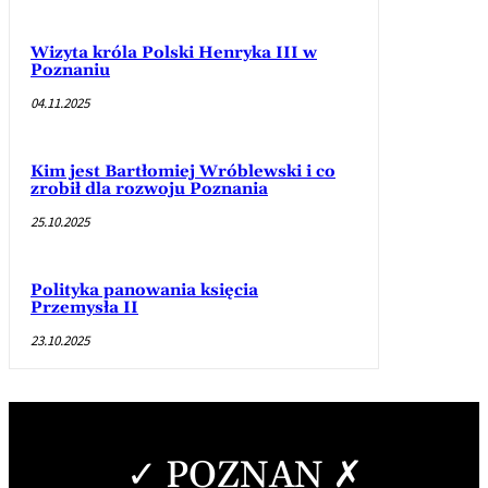
Wizyta króla Polski Henryka III w
Poznaniu
04.11.2025
Kim jest Bartłomiej Wróblewski i co
zrobił dla rozwoju Poznania
25.10.2025
Polityka panowania księcia
Przemysła II
23.10.2025
✓ POZNAN ✗