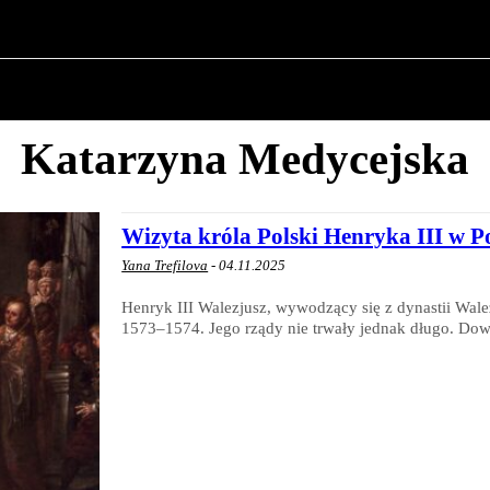
O POLITYCE
O BURMISTRZU
HISTORIA WOJSK
Katarzyna Medycejska
Wizyta króla Polski Henryka III w 
Yana Trefilova
-
04.11.2025
Henryk III Walezjusz, wywodzący się z dynastii Wa
1573–1574. Jego rządy nie trwały jednak długo. Dowi