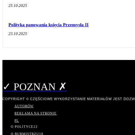
25.10.2025
Polityka panowania księcia Przemysła II
23.10.2025
✓ POZNAN ✗
COPYRIGHT © CZĘŚCIOWE WYKORZYSTANIE MATERIAŁÓW JEST DOZW
AUTORÓW
REKLAMA NA STRONIE
PL
O POLITYCE
22
O BURMISTRZU
18