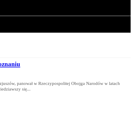
OWA
ARTYKUŁY
Poznaniu
lezjuszów, panował w Rzeczypospolitej Obojga Narodów w latach
edziawszy się...