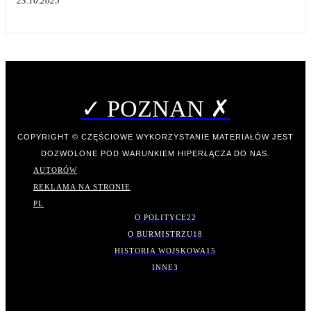
23.10.2025
✓ POZNAN ✗
COPYRIGHT © CZĘŚCIOWE WYKORZYSTANIE MATERIAŁÓW JEST
DOZWOLONE POD WARUNKIEM HIPERŁĄCZA DO NAS.
AUTORÓW
REKLAMA NA STRONIE
PL
O POLITYCE
22
O BURMISTRZU
18
HISTORIA WOJSKOWA
15
INNE
3