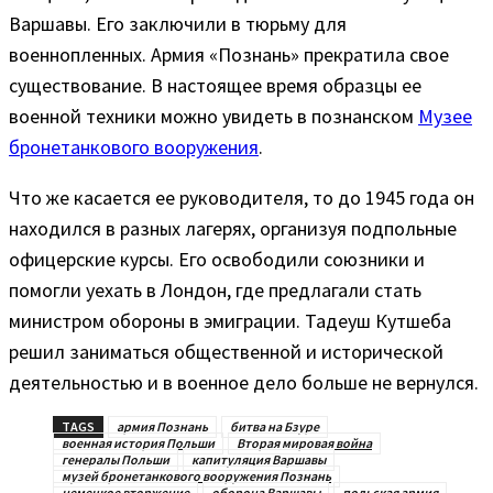
Варшавы. Его заключили в тюрьму для
военнопленных. Армия «Познань» прекратила свое
существование. В настоящее время образцы ее
военной техники можно увидеть в познанском
Музее
бронетанкового вооружения
.
Что же касается ее руководителя, то до 1945 года он
находился в разных лагерях, организуя подпольные
офицерские курсы. Его освободили союзники и
помогли уехать в Лондон, где предлагали стать
министром обороны в эмиграции. Тадеуш Кутшеба
решил заниматься общественной и исторической
деятельностью и в военное дело больше не вернулся.
TAGS
армия Познань
битва на Бзуре
военная история Польши
Вторая мировая война
генералы Польши
капитуляция Варшавы
музей бронетанкового вооружения Познань
немецкое вторжение
оборона Варшавы
польская армия