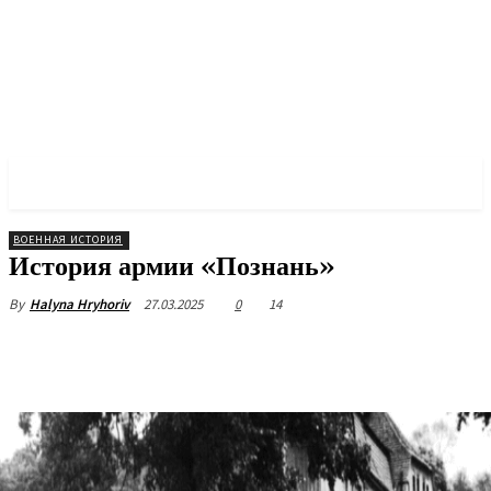
✓ POZNAN ✗
ВОЕННАЯ ИСТОРИЯ
История армии «Познань»
27.03.2025
0
14
By
Halyna Hryhoriv