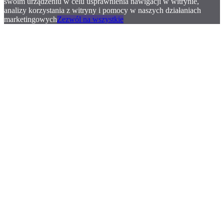
swoim urządzeniu w celu usprawnienia nawigacji w witrynie,
analizy korzystania z witryny i pomocy w naszych działaniach
marketingowych
Zezwól na wszystkie
.
.
.