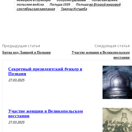
польские войска
Польша 1939
Польша во Второй мировой
сентябрьская кампания
Тадеуш Кутшеба
Предыдущая статья
Следующая статья
Битва под Лавицей в Познани
Участие женщин в Великопольском
восстании
Секретный президентский бункер в
Познани
27.03.2025
Участие женщин в Великопольском
восстании
27.03.2025