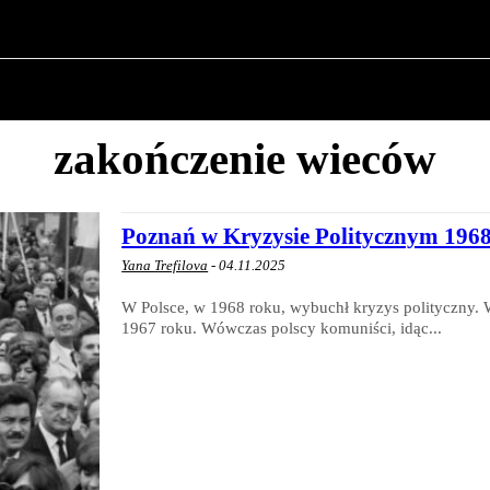
O POLITYCE
O BURMISTRZU
HISTORIA WOJSK
zakończenie wieców
Poznań w Kryzysie Politycznym 196
Yana Trefilova
-
04.11.2025
W Polsce, w 1968 roku, wybuchł kryzys polityczny. W
1967 roku. Wówczas polscy komuniści, idąc...