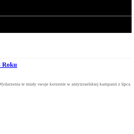
OWA
ARTYKUŁY
8 Roku
ydarzenia te miały swoje korzenie w antyizraelskiej kampanii z lipca