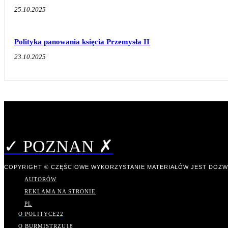
25.10.2025
Polityka panowania księcia Przemysła II
23.10.2025
✓ POZNAN ✗
COPYRIGHT © CZĘŚCIOWE WYKORZYSTANIE MATERIAŁÓW JEST DOZW
AUTORÓW
REKLAMA NA STRONIE
PL
O POLITYCE
22
O BURMISTRZU
18