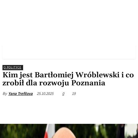
✓ POZNAN ✗
O POLITYCE
Kim jest Bartłomiej Wróblewski i co
zrobił dla rozwoju Poznania
25.10.2025
0
19
By
Yana Trefilova