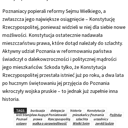
Poznaniacy popierali reformy Sejmu Wielkiego, a
zwłaszcza jego największe osiągnięcie – Konstytucję
Rzeczypospolitej, ponieważ widzieli w niej dla siebie nowe
możliwości. Konstytucja ostatecznie nadawała
mieszczaństwu prawa, które dotąd należały do szlachty.
Aktywny udział Poznania w reformowaniu państwa
świadczył o dalekowzroczności i politycznej mądrości
jego mieszkańców. Szkoda tylko, że Konstytucja
Rzeczypospolitej przestała istnieć już po roku, a dwa lata
po hucznym świętowaniu jej przyjęcia do Poznania
wkroczyły wojska pruskie – to jednak już zupełnie inna
historia.
TAGS
burżuazja
delegacja
historia
Konstytucja
król Stanisław August Poniatowski
mieszkańcy Poznania
Polityka
Poznań
prawa
Rzeczpospolita
szlachta
urzędnicy
ustawy
walka o sprawiedliwość
Wielki Sejm
zwykli ludzie