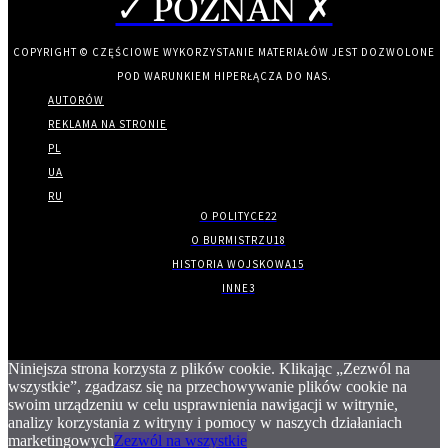
✓ POZNAN ✗
COPYRIGHT © CZĘŚCIOWE WYKORZYSTANIE MATERIAŁÓW JEST DOZWOLONE
POD WARUNKIEM HIPERŁĄCZA DO NAS.
AUTORÓW
REKLAMA NA STRONIE
PL
UA
RU
O POLITYCE
22
O BURMISTRZU
18
HISTORIA WOJSKOWA
15
INNE
3
Niniejsza strona korzysta z plików cookie. Klikając „Zezwól na
wszystkie”, zgadzasz się na przechowywanie plików cookie na
swoim urządzeniu w celu usprawnienia nawigacji w witrynie,
analizy korzystania z witryny i pomocy w naszych działaniach
marketingowych
Zezwól na wszystkie