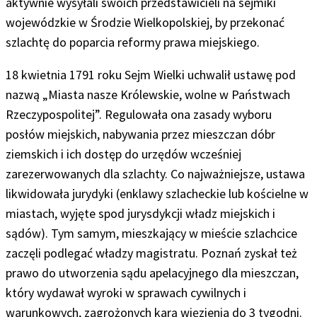
aktywnie wysyłali swoich przedstawicieli na sejmiki
wojewódzkie w Środzie Wielkopolskiej, by przekonać
szlachtę do poparcia reformy prawa miejskiego.
18 kwietnia 1791 roku Sejm Wielki uchwalił ustawę pod
nazwą „Miasta nasze Królewskie, wolne w Państwach
Rzeczypospolitej”. Regulowała ona zasady wyboru
posłów miejskich, nabywania przez mieszczan dóbr
ziemskich i ich dostęp do urzędów wcześniej
zarezerwowanych dla szlachty. Co najważniejsze, ustawa
likwidowała jurydyki (enklawy szlacheckie lub kościelne w
miastach, wyjęte spod jurysdykcji władz miejskich i
sądów). Tym samym, mieszkający w mieście szlachcice
zaczęli podlegać władzy magistratu. Poznań zyskał też
prawo do utworzenia sądu apelacyjnego dla mieszczan,
który wydawał wyroki w sprawach cywilnych i
warunkowych, zagrożonych karą więzienia do 3 tygodni.