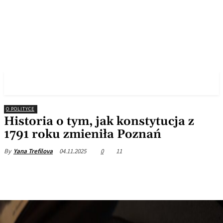
✓ POZNAN ✗
O POLITYCE
Historia o tym, jak konstytucja z
1791 roku zmieniła Poznań
04.11.2025
0
11
By
Yana Trefilova