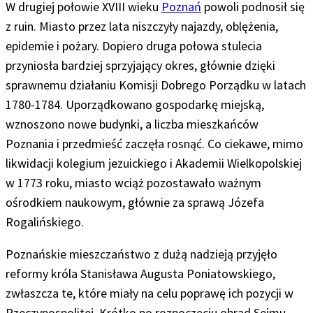
W drugiej połowie XVIII wieku
Poznań
powoli podnosił się
z ruin. Miasto przez lata niszczyły najazdy, oblężenia,
epidemie i pożary. Dopiero druga połowa stulecia
przyniosła bardziej sprzyjający okres, głównie dzięki
sprawnemu działaniu Komisji Dobrego Porządku w latach
1780-1784. Uporządkowano gospodarkę miejską,
wznoszono nowe budynki, a liczba mieszkańców
Poznania i przedmieść zaczęła rosnąć. Co ciekawe, mimo
likwidacji kolegium jezuickiego i Akademii Wielkopolskiej
w 1773 roku, miasto wciąż pozostawało ważnym
ośrodkiem naukowym, głównie za sprawą Józefa
Rogalińskiego.
Poznańskie mieszczaństwo z dużą nadzieją przyjęło
reformy króla Stanisława Augusta Poniatowskiego,
zwłaszcza te, które miały na celu poprawę ich pozycji w
Rzeczypospolitej. Krótko po rozpoczęciu obrad Sejmu