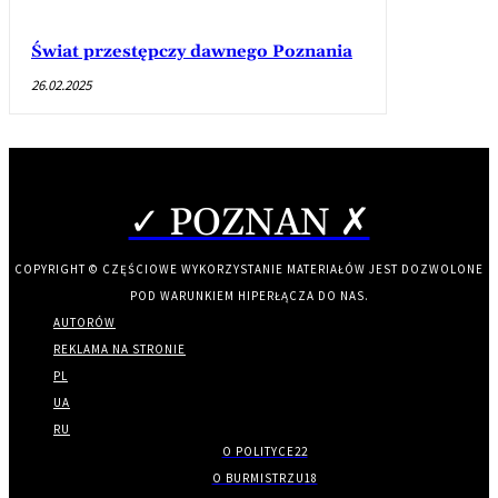
Świat przestępczy dawnego Poznania
26.02.2025
✓ POZNAN ✗
COPYRIGHT © CZĘŚCIOWE WYKORZYSTANIE MATERIAŁÓW JEST DOZWOLONE
POD WARUNKIEM HIPERŁĄCZA DO NAS.
AUTORÓW
REKLAMA NA STRONIE
PL
UA
RU
O POLITYCE
22
O BURMISTRZU
18