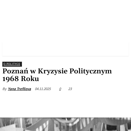
✓ POZNAN ✗
O POLITYCE
Poznań w Kryzysie Politycznym
1968 Roku
04.11.2025
0
23
By
Yana Trefilova