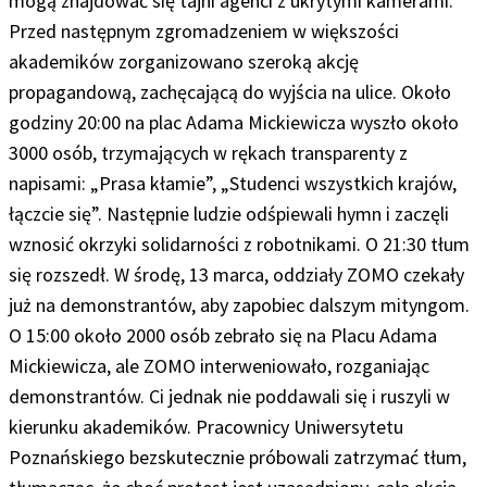
mogą znajdować się tajni agenci z ukrytymi kamerami.
Przed następnym zgromadzeniem w większości
akademików zorganizowano szeroką akcję
propagandową, zachęcającą do wyjścia na ulice. Około
godziny 20:00 na plac Adama Mickiewicza wyszło około
3000 osób, trzymających w rękach transparenty z
napisami: „Prasa kłamie”, „Studenci wszystkich krajów,
łączcie się”. Następnie ludzie odśpiewali hymn i zaczęli
wznosić okrzyki solidarności z robotnikami. O 21:30 tłum
się rozszedł. W środę, 13 marca, oddziały ZOMO czekały
już na demonstrantów, aby zapobiec dalszym mityngom.
O 15:00 około 2000 osób zebrało się na Placu Adama
Mickiewicza, ale ZOMO interweniowało, rozganiając
demonstrantów. Ci jednak nie poddawali się i ruszyli w
kierunku akademików. Pracownicy Uniwersytetu
Poznańskiego bezskutecznie próbowali zatrzymać tłum,