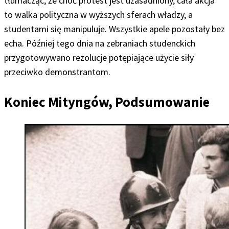
tłumacząc, że choć protest jest uzasadniony, cała akcja
to walka polityczna w wyższych sferach władzy, a
studentami się manipuluje. Wszystkie apele pozostały bez
echa. Później tego dnia na zebraniach studenckich
przygotowywano rezolucje potępiające użycie siły
przeciwko demonstrantom.
Koniec Mityngów, Podsumowanie