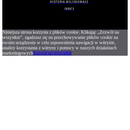
HISTORIA WOJSKOWA
15
INNE
3
Niniejsza strona korzysta z plików cookie. Klikając „Zezwól na
wszystkie”, zgadzasz się na przechowywanie plików cookie na
swoim urządzeniu w celu usprawnienia nawigacji w witrynie,
analizy korzystania z witryny i pomocy w naszych działaniach
marketingowych
Zezwól na wszystkie
.
.
.