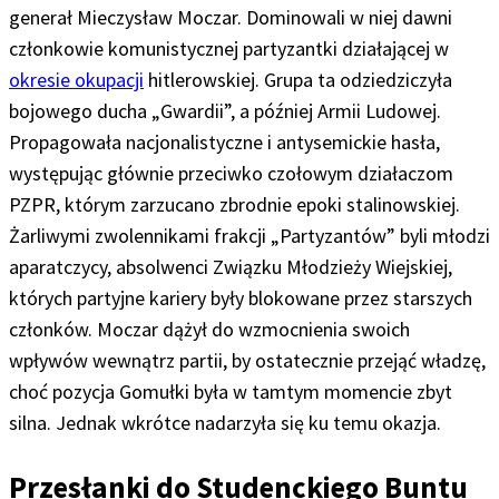
generał Mieczysław Moczar. Dominowali w niej dawni
członkowie komunistycznej partyzantki działającej w
okresie okupacji
hitlerowskiej. Grupa ta odziedziczyła
bojowego ducha „Gwardii”, a później Armii Ludowej.
Propagowała nacjonalistyczne i antysemickie hasła,
występując głównie przeciwko czołowym działaczom
PZPR, którym zarzucano zbrodnie epoki stalinowskiej.
Żarliwymi zwolennikami frakcji „Partyzantów” byli młodzi
aparatczycy, absolwenci Związku Młodzieży Wiejskiej,
których partyjne kariery były blokowane przez starszych
członków. Moczar dążył do wzmocnienia swoich
wpływów wewnątrz partii, by ostatecznie przejąć władzę,
choć pozycja Gomułki była w tamtym momencie zbyt
silna. Jednak wkrótce nadarzyła się ku temu okazja.
Przesłanki do Studenckiego Buntu