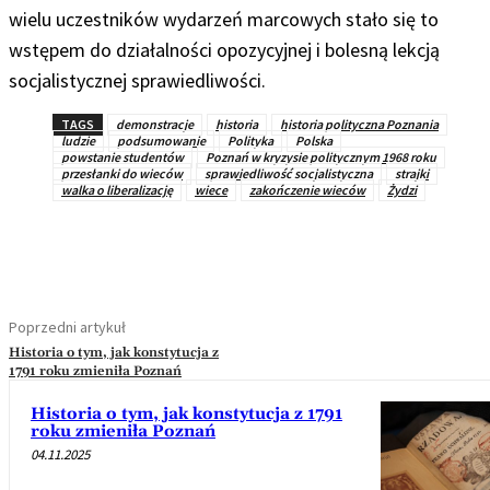
wielu uczestników wydarzeń marcowych stało się to
wstępem do działalności opozycyjnej i bolesną lekcją
socjalistycznej sprawiedliwości.
TAGS
demonstracje
historia
historia polityczna Poznania
ludzie
podsumowanie
Polityka
Polska
powstanie studentów
Poznań w kryzysie politycznym 1968 roku
przesłanki do wieców
sprawiedliwość socjalistyczna
strajki
walka o liberalizację
wiece
zakończenie wieców
Żydzi
Poprzedni artykuł
Historia o tym, jak konstytucja z
1791 roku zmieniła Poznań
Historia o tym, jak konstytucja z 1791
roku zmieniła Poznań
04.11.2025