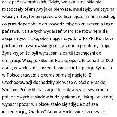
atak państw arabskich. Gdyby wojska izraelskie nie
rozpoczęły ofensywy jako pierwsze, musiałyby walczyć na
własnym terytorium przeciwko liczniejszej armii arabskiej,
co prawdopodobnie doprowadziłoby do zniszczenia tego
państwa. Na tle tych wydarzeń w Polsce rozwinęła się
akcja antysemicka, obejmująca czystki w PZPR. Polaków
pochodzenia żydowskiego oskarżono o problemy kraju.
Żydzi-syjoniści byli wyrzucani z partii i zachęcani do
emigracji. W ciągu kilku lat Polskę opuściło ponad 13 000
osób, w większości przedstawiciele inteligencji. Sytuacja
w Polsce stawała się coraz bardziej napięta. Z
Czechosłowacji dochodziły pierwsze wieści o Praskiej
Wiośnie. Próby liberalizacji i demokratyzacji systemu u
południowych sąsiadów budziły niepokój. Iskrą, od której
wybuchł pożar w Polsce, stało się zdjęcie z afisza
inscenizacji „Dziadów” Adama Mickiewicza w reżyserii