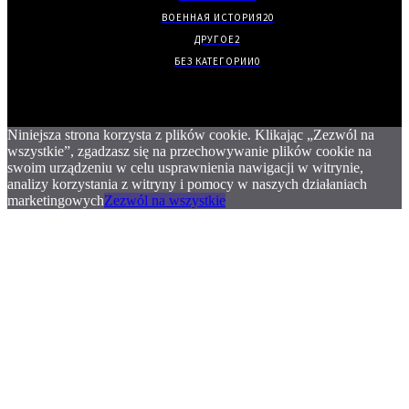
ВОЕННАЯ ИСТОРИЯ
20
ДРУГОЕ
2
БЕЗ КАТЕГОРИИ
0
Niniejsza strona korzysta z plików cookie. Klikając „Zezwól na
wszystkie”, zgadzasz się na przechowywanie plików cookie na
swoim urządzeniu w celu usprawnienia nawigacji w witrynie,
analizy korzystania z witryny i pomocy w naszych działaniach
marketingowych
Zezwól na wszystkie
.
.
.