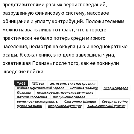
представителями разных вероисповеданий,
разрушенную финансовую систему, массовое
обнищание и уплату контрибуций. Положительным
можно назвать лишь тот факт, что в городе
практически не было потерь среди мирного
населения, несмотря на оккупацию и неоднократные
осады. К сожалению, это дело завершила чума,
охватившая Познань после того, как ее покинули
шведские войска.
TAGS
XVIII век
антисемитские настроения
война в Центральной Европе
история Польши
осады городов
Познань
польское партизанское движение
потери населения
разрушение города
религиозные конфликты
Саксония и Швеция
Северная война
чума в Познани
шведская оккупация
экономический кризис