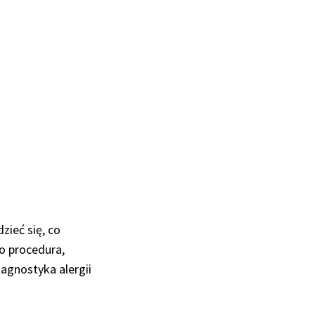
zieć się, co
to procedura,
iagnostyka alergii