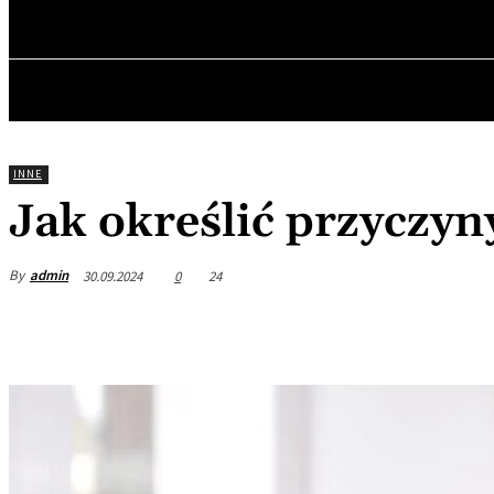
sobota, 8 sierpnia, 2026
GŁÓWNA
INNE
Jak określić przyczyn
By
admin
30.09.2024
0
24