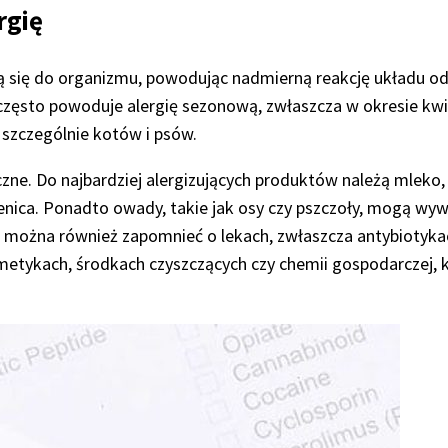
ergię
ją się do organizmu, powodując nadmierną reakcję układu 
 często powoduje alergię sezonową, zwłaszcza w okresie kwit
, szczególnie kotów i psów.
ne. Do najbardziej alergizujących produktów należą mleko, 
enica. Ponadto owady, takie jak osy czy pszczoły, mogą wyw
ie można również zapomnieć o lekach, zwłaszcza antybiotykac
smetykach, środkach czyszczących czy chemii gospodarczej,