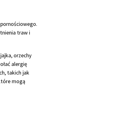
odpornościowego.
nienia traw i
jajka, orzechy
ołać alergię
h, takich jak
 które mogą