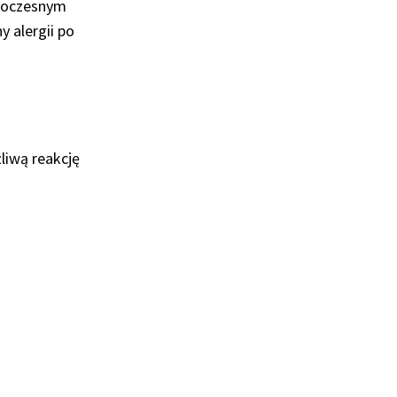
owoczesnym
y alergii po
liwą reakcję