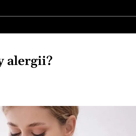
O POLITYCE
O BURMISTRZU
HISTORIA WOJSKOW
y alergii?
Udział