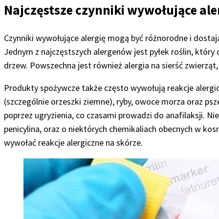
Najczęstsze czynniki wywołujące al
Czynniki wywołujące alergię mogą być różnorodne i dosta
Jednym z najczęstszych alergenów jest pyłek roślin, który
drzew. Powszechna jest również alergia na sierść zwierząt
Produkty spożywcze także często wywołują reakcje alergicz
(szczególnie orzeszki ziemne), ryby, owoce morza oraz psz
poprzez ugryzienia, co czasami prowadzi do anafilaksji. N
penicylina, oraz o niektórych chemikaliach obecnych w ko
wywołać reakcje alergiczne na skórze.