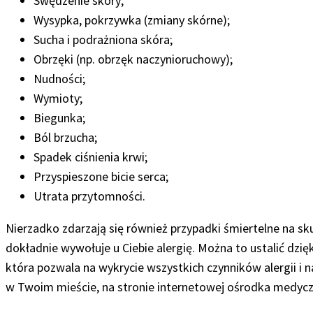
Swędzenie skóry;
Wysypka, pokrzywka (zmiany skórne);
Sucha i podrażniona skóra;
Obrzęki (np. obrzęk naczynioruchowy);
Nudności;
Wymioty;
Biegunka;
Ból brzucha;
Spadek ciśnienia krwi;
Przyspieszone bicie serca;
Utrata przytomności.
Nierzadko zdarzają się również przypadki śmiertelne na skut
dokładnie wywołuje u Ciebie alergię. Można to ustalić dzię
która pozwala na wykrycie wszystkich czynników alergii i na
w Twoim mieście, na stronie internetowej ośrodka medyc