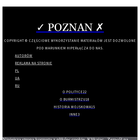
✓ POZNAN ✗
COPYRIGHT © CZĘŚCIOWE WYKORZYSTANIE MATERIAŁÓW JEST DOZWOLONE
POD WARUNKIEM HIPERŁĄCZA DO NAS.
AUTORÓW
REKLAMA NA STRONIE
PL
UA
RU
O POLITYCE
22
O BURMISTRZU
18
HISTORIA WOJSKOWA
15
INNE
3
Niniejsza strona korzysta z plików cookie. Klikając „Zezwól na