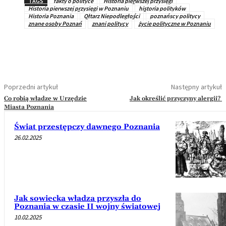
TAGS
fakty o polityce
Historia pierwszej przysięgi
Historia pierwszej przysięgi w Poznaniu
historia polityków
Historia Poznania
Ołtarz Niepodległości
poznańscy politycy
znane osoby Poznań
znani politycy
życie polityczne w Poznaniu
Poprzedni artykuł
Następny artykuł
Co robią władze w Urzędzie
Jak określić przyczyny alergii?
Miasta Poznania
Świat przestępczy dawnego Poznania
26.02.2025
Jak sowiecka władza przyszła do
Poznania w czasie II wojny światowej
10.02.2025