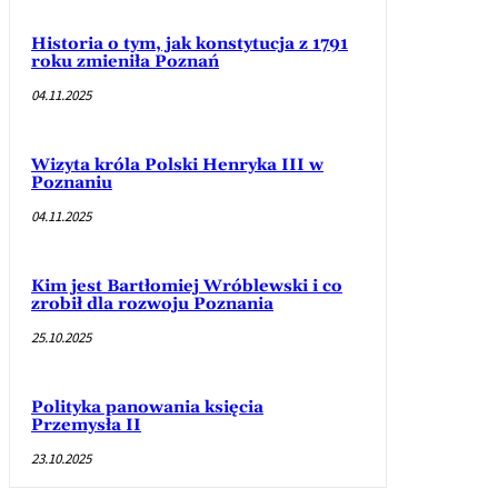
Historia o tym, jak konstytucja z 1791
roku zmieniła Poznań
04.11.2025
Wizyta króla Polski Henryka III w
Poznaniu
04.11.2025
Kim jest Bartłomiej Wróblewski i co
zrobił dla rozwoju Poznania
25.10.2025
Polityka panowania księcia
Przemysła II
23.10.2025