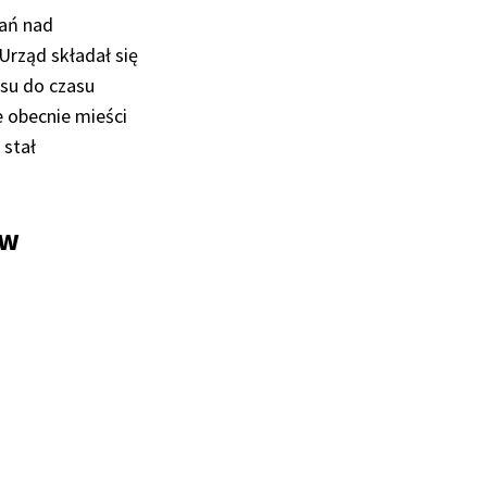
dań nad
rząd składał się
su do czasu
e obecnie mieści
 stał
 w