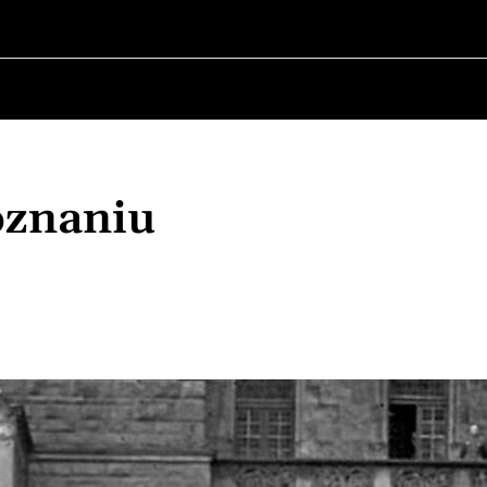
O POLITYCE
O BURMISTRZU
HISTORIA WOJSKOW
oznaniu
Udział