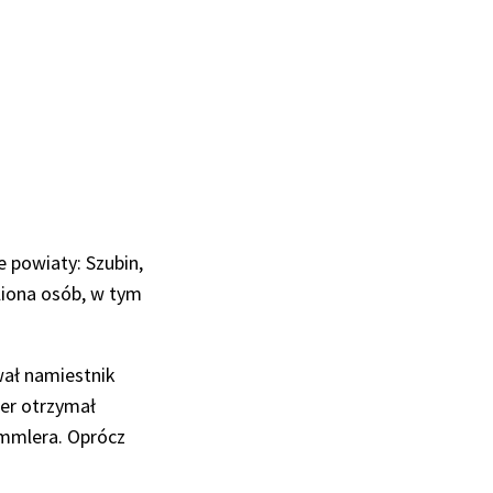
powiaty: Szubin,
liona osób, w tym
wał namiestnik
ser otrzymał
Himmlera. Oprócz