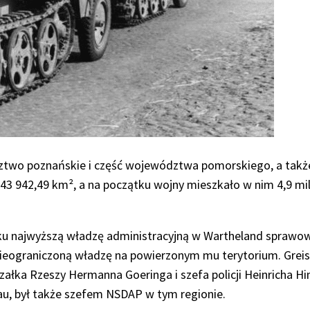
wo poznańskie i część województwa pomorskiego, a także 
43 942,49 km², a na początku wojny mieszkało w nim 4,9 mi
roku najwyższą władzę administracyjną w Wartheland sprawo
ł nieograniczoną władzę na powierzonym mu terytorium. Grei
rszałka Rzeszy Hermanna Goeringa i szefa policji Heinricha 
u, był także szefem NSDAP w tym regionie.