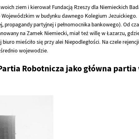
swoich ziem i kierował Fundacją Rzeszy dla Niemieckich Ba
e Wojewódzkim w budynku dawnego Kolegium Jezuickiego. U
j, propagandy partyjnej i pełnomocnika bankowego). Od cza
nowany na Zamek Niemiecki, miał też willę w Łazarzu, gdzi
 biuro mieściło się przy alei Niepodległości. Na czele rejencji
ośrednio wojewodzie.
artia Robotnicza jako główna partia