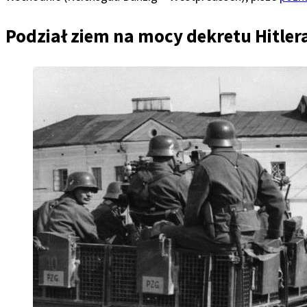
Podział ziem na mocy dekretu Hitler