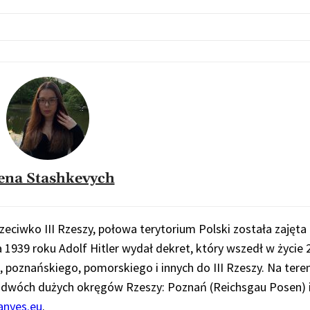
ena Stashkevych
eciwko III Rzeszy, połowa terytorium Polski została zajęta
1939 roku Adolf Hitler wydał dekret, który wszedł w życie 2
poznańskiego, pomorskiego i innych do III Rzeszy. Na teren
 dwóch dużych okręgów Rzeszy: Poznań (Reichsgau Posen) i
anyes.eu
.