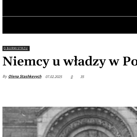
piątek, 7 sierpnia, 2026
GŁÓWNA
O BURMISTRZU
Niemcy u władzy w P
By
Olena Stashkevych
07.02.2025
0
35