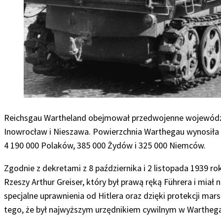
Reichsgau Wartheland obejmował przedwojenne województ
Inowrocław i Nieszawa. Powierzchnia Warthegau wynosiła 
4 190 000 Polaków, 385 000 Żydów i 325 000 Niemców.
Zgodnie z dekretami z 8 października i 2 listopada 1939 
Rzeszy Arthur Greiser, który był prawą ręką Führera i mia
specjalne uprawnienia od Hitlera oraz dzięki protekcji ma
tego, że był najwyższym urzędnikiem cywilnym w Warthega